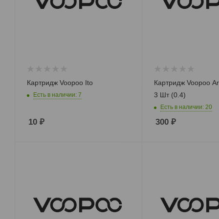
RTA MTL Обслуживаемые баки с
тугой затяжкой
RDTA Обслуживаемые дрипкобаки
RDA
RTA Обслуживаемые баки
Картридж Voopoo Ito
Картридж Voopoo Ar
3 Шт (0.4)
Есть в наличии: 7
Есть в наличии: 20
10
₽
300
₽