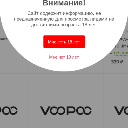
Внимание!
Cайт содержит информацию, не
предназначенную для просмотра лицами не
достигшими возраста 18 лет.
ate - Top
Испаритель Voopoo Pnp X (0.2)
Картридж
Мне есть 18 лет
Мл 2 Шт (
Есть в наличии: 7
Есть в н
Мне нет 18 лет
290
₽
339
₽