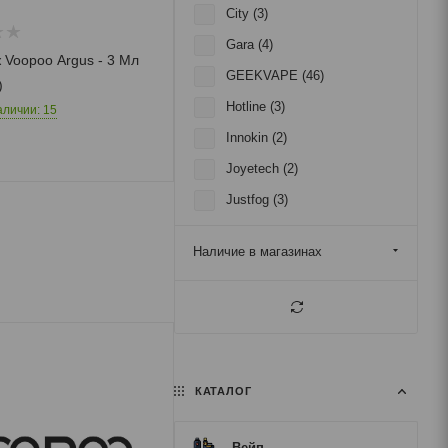
City (
3
)
Gara (
4
)
 Voopoo Argus - 3 Мл
GEEKVAPE (
46
)
)
Hotline (
3
)
аличии: 15
Innokin (
2
)
Joyetech (
2
)
Justfog (
3
)
Lost Vape (
10
)
Наличие в магазинах
Nevoks (
5
)
Nexus (
1
)
Oneo (
1
)
Oxva (
12
)
Parfox (
3
)
КАТАЛОГ
Rincoe (
18
)
Вейп
Sigelei (
2
)