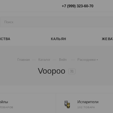
+7 (999) 323-60-70
ЙСТВА
КАЛЬЯН
ЖЕВА
—
—
—
Главная
Каталог
Вейп
Расходники
Voopoo
31
ойлы
Испарители
 ТОВАРОВ
102 ТОВАРА