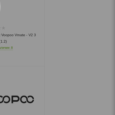
Необычные
Мармелад
Леденцы
Драже
Шоколад
Жевательные
конфеты
 Voopoo Vmate - V2 3
1.2)
аличии: 8