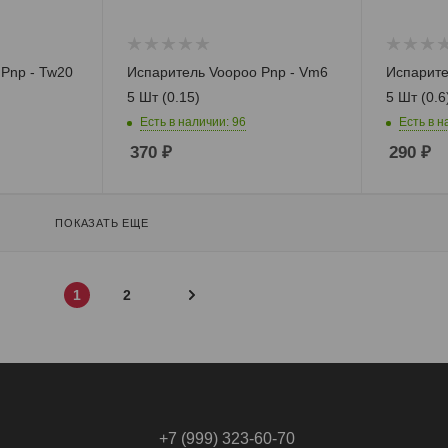
Pnp - Tw20
Испаритель Voopoo Pnp - Vm6
Испарите
5 Шт (0.15)
5 Шт (0.6
Есть в наличии: 96
Есть в н
370
₽
290
₽
ПОКАЗАТЬ ЕЩЕ
1
2
+7 (999) 323-60-70