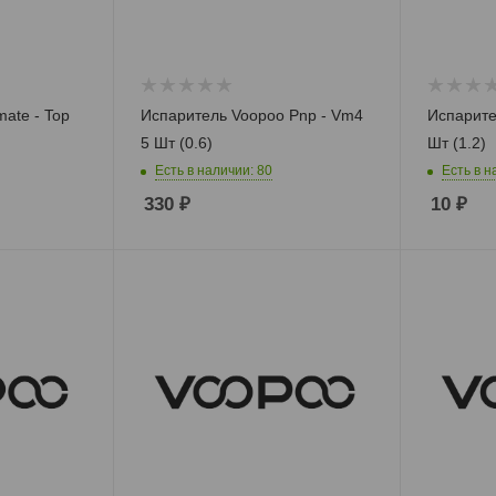
ate - Top
Испаритель Voopoo Pnp - Vm4
Испарите
5 Шт (0.6)
Шт (1.2)
Есть в наличии: 80
Есть в н
330
₽
10
₽