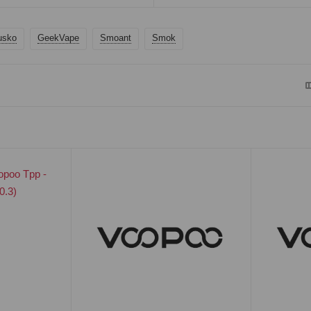
usko
GeekVape
Smoant
Smok