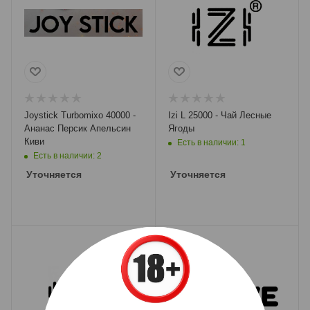
Joystick Turbomixo 40000 -
Izi L 25000 - Чай Лесные
Ананас Персик Апельсин
Ягоды
Киви
Есть в наличии: 1
Есть в наличии: 2
Уточняется
Уточняется