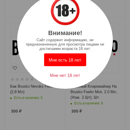
Внимание!
Cайт содержит информацию, не
предназначенную для просмотра лицами не
достигшими возраста 18 лет.
Мне есть 18 лет
Мне нет 18 лет
Бак Brusko Nevoks Feelin
Сменный Клиромайзер На
(2,8 Мл)
Brusko Feelin Mini, 2.0 Мл,
(Упак. 2 Шт), Шт
Есть в наличии: 5
Есть в наличии: 8
300
₽
300
₽