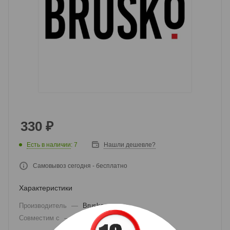
330
₽
Есть в наличии
: 7
Нашли дешевле?
Самовывоз сегодня - бесплатно
Характеристики
Производитель
—
Brusko
Совместим с
—
Brusko Flexus Stik