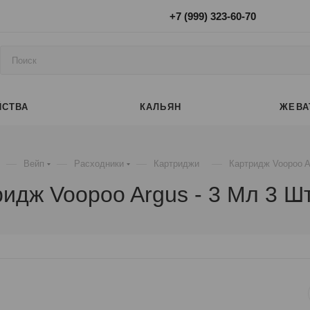
+7 (999) 323-60-70
ЙСТВА
КАЛЬЯН
ЖЕВА
—
—
—
—
Вейп
Расходники
Картриджи
Картридж Voopoo Ar
идж Voopoo Argus - 3 Мл 3 Шт