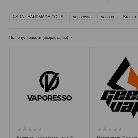
GARA - HANDMADE COILS
Vaporesso
Voopoo
Brusko
По популярности (возрастание)
Картридж Vaporesso Luxe Q
Испаритель Geekvap