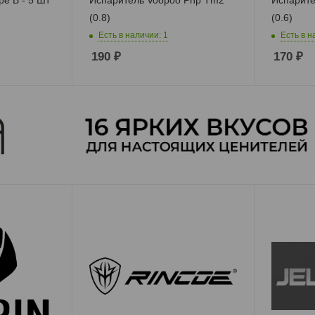
(0.8)
(0.6)
Есть в наличии: 1
Есть в н
190
₽
170
₽
Боксмоды
POD Системы
Койлы
RBA базы и адаптеры
Картриджи
Испарители