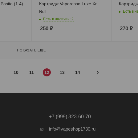
asito (1.4)
Картридж Vaporesso Luxe Xr
Картридж
Rdl
Есть в н
Есть в наличии: 2
250
₽
270
₽
ПОКАЗАТЬ ЕЩЕ
10
11
12
13
14
+7 (999) 323-60-70
info@vapeshop1730.ru