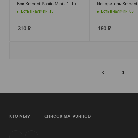
Бак Smoant Pasito Mini - 1 Шт
Испаритель Smoant P
Есть в наличии: 13
Есть в наличии: 80
310
₽
190
₽
1
КТО МЫ?
СПИСОК МАГАЗИНОВ