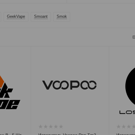
GeekVape
Smoant
Smok
e B - 5 Шт
Испаритель Voopoo Pnp Tm2
Испарител