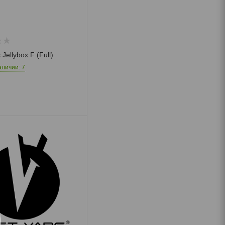
Экзотические
напитки
Jellybox F (Full)
аличии: 7
Необычные
Мармелад
Леденцы
Драже
Шоколад
Жевательные
конфеты