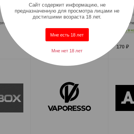
Cайт содержит информацию, не
предназначенную для просмотра лицами не
достигшими возраста 18 лет.
ord Mesh
Испаритель Vaptio Throne
Испарител
(0.25)
Есть в н
Мне есть 18 лет
Есть в наличии: 5
1
₽
170
₽
Мне нет 18 лет