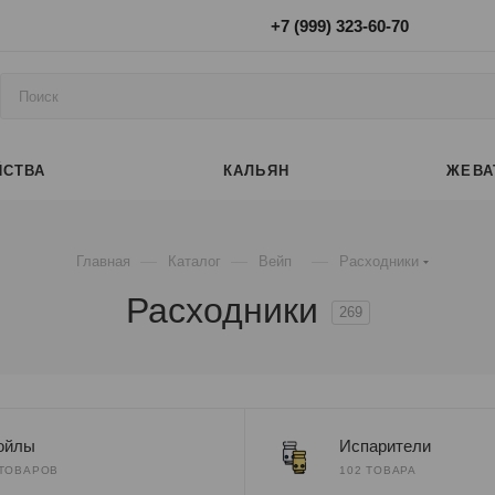
+7 (999) 323-60-70
ЙСТВА
КАЛЬЯН
ЖЕВА
—
—
—
Главная
Каталог
Вейп
Расходники
Расходники
269
ойлы
Испарители
 ТОВАРОВ
102 ТОВАРА