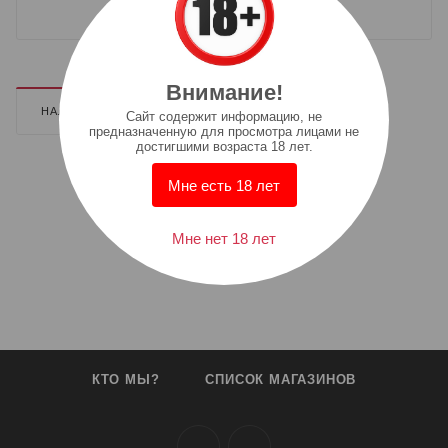
Внимание!
НАЛИЧИЕ
ДОПОЛНИТЕЛЬНО
Cайт содержит информацию, не
предназначенную для просмотра лицами не
достигшими возраста 18 лет.
Мне есть 18 лет
Мне нет 18 лет
КТО МЫ?
СПИСОК МАГАЗИНОВ