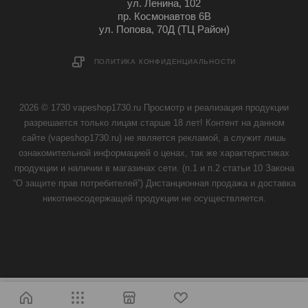
ул. Ленина, 102
пр. Космонавтов 6В
ул. Попова, 70Д (ТЦ Район)
ПОЛИТИКА КОНФИДЕНЦИАЛЬНОСТИ
2026 © 1730 vapeshop1730.ru Просмотр и реализация продукции
разрешается только лицам старше 18 лет! Контент на данном
сайте (vapeshop1730.ru) не является рекламой, а служит лишь
ознакомительной информацией о ценах, так же характеристиках
продукции и наличии в магазинах сети. (п.1 и п.2 статьи 10 Закона
“О защите прав потребителей”) Дистанционная продажа и доставка
никотиносодержащей продукции не осуществляется.