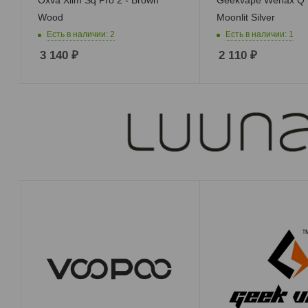
Wood
Moonlit Silver
Есть в наличии: 2
Есть в наличии: 1
3 140
₽
2 110
₽
RTA MTL Обслуживаемые баки с
тугой затяжкой
RDTA Обслуживаемые дрипкобаки
RDA
RTA Обслуживаемые баки