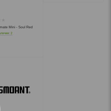
Экзотические
напитки
mate Mini - Soul Red
аличии: 2
Необычные
Мармелад
Леденцы
Драже
Шоколад
Жевательные
конфеты