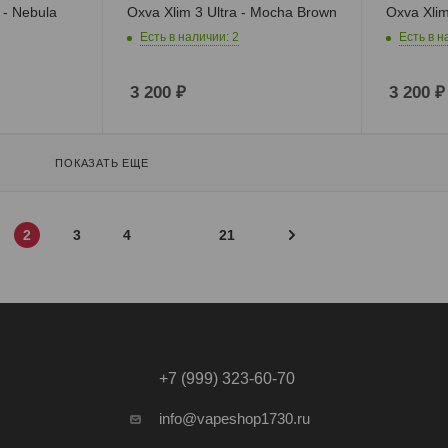
 - Nebula
Oxva Xlim 3 Ultra - Mocha Brown
Oxva Xlim
Есть в наличии: 2
Есть в н
3 200
₽
3 200
₽
ПОКАЗАТЬ ЕЩЕ
2
3
4
21
+7 (999) 323-60-70
info@vapeshop1730.ru