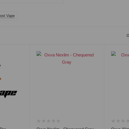
ost Vape
Pro -
Oxva Nexlim - Chequered Gray
Oxva Xlim