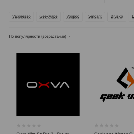
Vaporesso
GeekVape
Voopoo
Smoant
Brusko
L
По популярности (возрастание)
Oxva Xlim Sq Pro 2 - Brown
Geekvape Wenax Q 