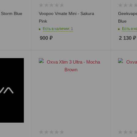
 Storm Blue
Voopoo Vmate Mini - Sakura
Geekvape
Pink
Blue
Есть в наличии: 1
Есть в н
900
₽
2 130
₽