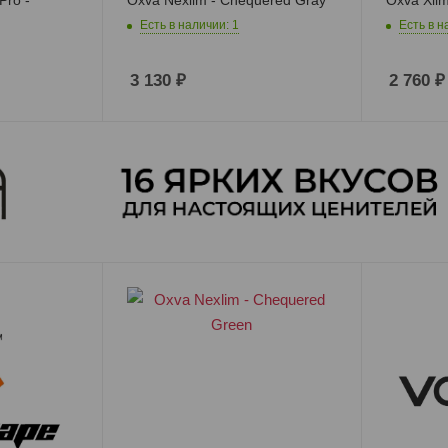
Есть в наличии: 1
Есть в н
3 130
₽
2 760
₽
Боксмоды
POD Системы
Койлы
RBA базы и адаптеры
Картриджи
Испарители