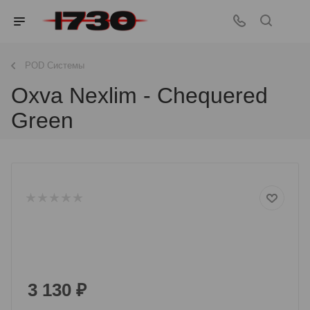
POD Системы
Oxva Nexlim - Chequered
Green
3 130
₽