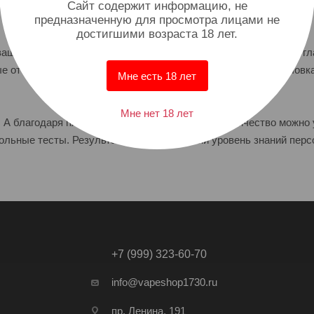
Cайт содержит информацию, не
предназначенную для просмотра лицами не
достигшими возраста 18 лет.
ашей компании. Создавайте подробную структуру с курсами, гл
е отчеты по выполненным заданиям и умный поиск по заголовк
Мне есть 18 лет
Мне нет 18 лет
. А благодаря платформе Аспро.Обучение их количество можно 
рольные тесты. Результатом будет высокий уровень знаний перс
+7 (999) 323-60-70
info@vapeshop1730.ru
пр. Ленина, 191