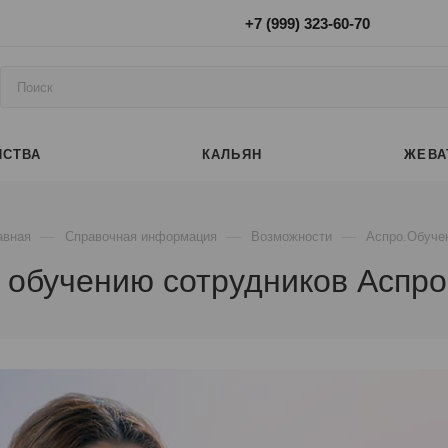
+7 (999) 323-60-70
ЙСТВА
КАЛЬЯН
ЖЕВА
—
—
—
авная
Справочная информация
Возможности
Аспро.Обуче
 обучению сотрудников Аспр