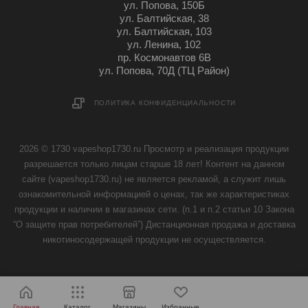
ул. Попова, 150Б
ул. Балтийская, 38
ул. Балтийская, 103
ул. Ленина, 102
пр. Космонавтов 6В
ул. Попова, 70Д (ТЦ Район)
ПОЛИТИКА КОНФИДЕНЦИАЛЬНОСТИ
2026 © 1730 vapeshop1730.ru Просмотр и реализация продукции
разрешается только лицам старше 18 лет! Контент на данном
сайте (vapeshop1730.ru) не является рекламой, а служит лишь
ознакомительной информацией о ценах, так же характеристиках
продукции и наличии в магазинах сети. (п.1 и п.2 статьи 10 Закона
“О защите прав потребителей”) Дистанционная продажа и доставка
никотиносодержащей продукции не осуществляется.
Главная
Каталог
Магазины
Избранные