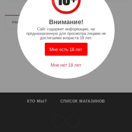
Внимание!
НАЛИЧИЕ
ДОПОЛНИТЕЛЬНО
Cайт содержит информацию, не
предназначенную для просмотра лицами не
достигшими возраста 18 лет.
Мне есть 18 лет
Мне нет 18 лет
КТО МЫ?
СПИСОК МАГАЗИНОВ