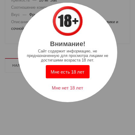
Крепкость
—
20 мг Salt
Соотношение компонентов
—
50/50
Вкус
—
Фруктовый
Описание вкуса
—
Ягодная жвачка со вкусом ежевики и
сочной начинкой из цитрусового лимонада
Внимание!
Cайт содержит информацию, не
предназначенную для просмотра лицами не
достигшими возраста 18 лет.
НАЛИЧИЕ
ДОПОЛНИТЕЛЬНО
Мне есть 18 лет
Мне нет 18 лет