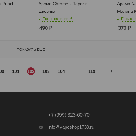
s Punch
Арома Chrome - Персик
Арома Na
Ежевика
Малина 
Есть в наличии: 6
Есть в н
490
₽
370
₽
ПОКАЗАТЬ ЕЩЕ
00
101
102
103
104
119
+7 (999) 323-60-70
info@vapeshop1730.ru