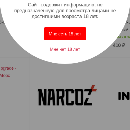
Cайт содержит информацию, не
предназначенную для просмотра лицами не
достигшими возраста 18 лет.
Виноград
Арома Kultura - Вишнёвый
Арома Ru
Лимонад
Ягодный 
Мне есть 18 лет
Есть в наличии: 23
Есть в н
500
₽
410
₽
Мне нет 18 лет