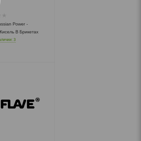
Шоколад
Жевательные
конфеты
ssian Power -
Кисель В Брикетах
аличии: 3