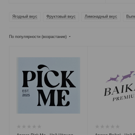
Ягодный вкус
Фруктовый вкус
Лимонадный вкус
Выпе
По популярности (возрастание)
Арома Pick Me - Чай Чёрная
Арома Baik