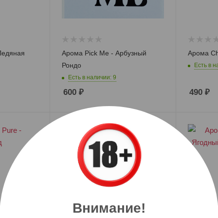
 Ледяная
Арома Pick Me - Арбузный
Арома Ch
Койлы
RBA базы и адаптеры
Рондо
Есть в н
Картриджи
Испарители
Есть в наличии: 9
600
₽
490
₽
Мундштуки/
Шланги
Плиты/
Разогрев
угля
Калауды
Внимание!