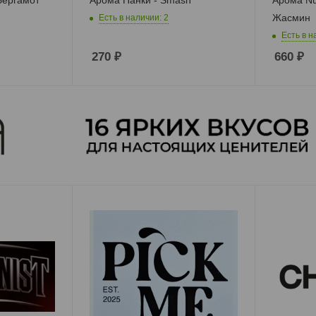
Жасмин
Есть в наличии: 2
Есть в н
270
₽
660
₽
Боксмоды
POD Системы