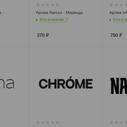
 -
Арома Narcoz - Миринда
Арома In
Есть в наличии: 7
Есть в н
370
₽
750
₽