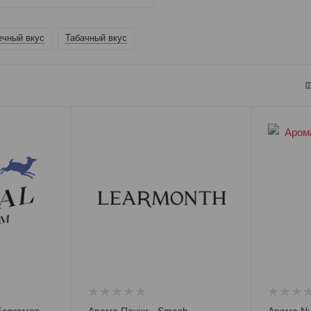
чный вкус
Табачный вкус
al - Чай Бергамот
Арома Панки - Smash
Арома N