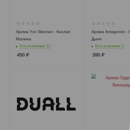
RDTA Обслуживаемые дрипкобаки
RDA
RTA Обслуживаемые баки
Арома Yco Siberian - Кислая
Арома Antagonist -
Малина
Дыня
Есть в наличии: 12
Есть в наличии: 2
450
₽
390
₽