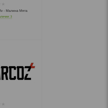
flv - Малина Мята
аличии: 3