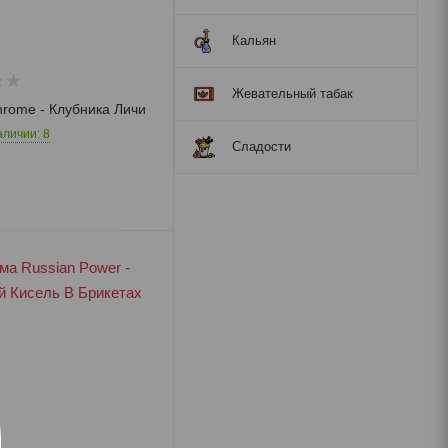
Кальян
Жевательный табак
rome - Клубника Личи
Для Pod
Конструктор
аличии: 8
Сладости
Экзотические
напитки
Необычные
Мармелад
Леденцы
Драже