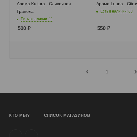
Арома Kultura - Сливочная
Арома Luuna - Citru
Гранола
Есть в наличии: 63
Есть в наличии: 11
500
₽
550
₽
1
1
КТО МЫ?
СПИСОК МАГАЗИНОВ