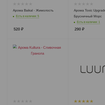
Арома Baikal - Жимолость
Арома Toxic Upgrade
Брусничный Морс
Есть в наличии: 5
Есть в наличии: 1
520
₽
290
₽