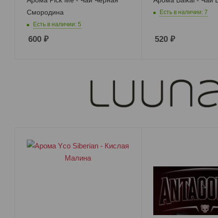
Смородина
Есть в наличии: 7
Есть в наличии: 5
600
₽
520
₽
RTA MTL Обслуживаемые баки с
тугой затяжкой