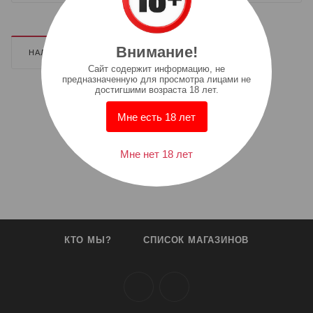
Внимание!
НАЛИЧИЕ
ДОПОЛНИТЕЛЬНО
Cайт содержит информацию, не
предназначенную для просмотра лицами не
достигшими возраста 18 лет.
Мне есть 18 лет
Мне нет 18 лет
КТО МЫ?
СПИСОК МАГАЗИНОВ