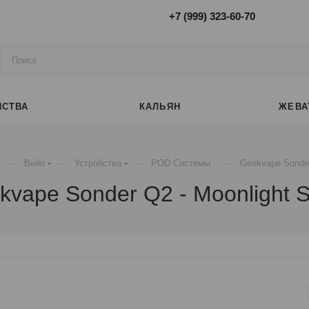
+7 (999) 323-60-70
ЙСТВА
КАЛЬЯН
ЖЕВА
—
—
—
—
г
Вейп
Устройства
POD Системы
Geekvape Sonder 
kvape Sonder Q2 - Moonlight Si