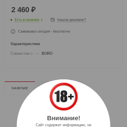
2 460
₽
Есть в наличии
: 1
Нашли дешевле?
Самовывоз сегодня - бесплатно
Характеристики
Совместим с
—
BORO
НАЛИЧИЕ
ДОПОЛНИТЕЛЬНО
Внимание!
Cайт содержит информацию, не