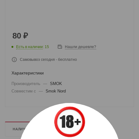
80
₽
Есть в наличии
: 15
Нашли дешевле?
Самовывоз сегодня - бесплатно
Характеристики
Производитель
—
SMOK
Совместим с
—
Smok Nord
НАЛИЧИЕ
ДОПОЛНИТЕЛЬНО