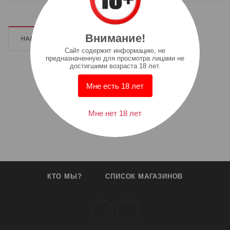
Внимание!
НАЛИЧИЕ
ДОПОЛНИТЕЛЬНО
Cайт содержит информацию, не
предназначенную для просмотра лицами не
достигшими возраста 18 лет.
Мне есть 18 лет
Мне нет 18 лет
КТО МЫ?
СПИСОК МАГАЗИНОВ