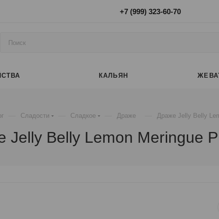
+7 (999) 323-60-70
ЙСТВА
КАЛЬЯН
ЖЕВА
—
—
—
—
ог
Сладости
Сладкое
Драже
Драже Jelly Belly Le
 Jelly Belly Lemon Meringue P