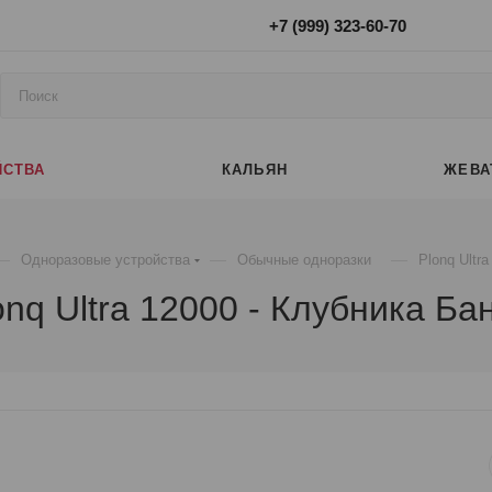
+7 (999) 323-60-70
ЙСТВА
КАЛЬЯН
ЖЕВА
—
—
—
Одноразовые устройства
Обычные одноразки
Plonq Ultr
onq Ultra 12000 - Клубника Ба