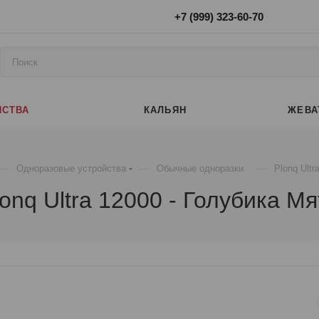
+7 (999) 323-60-70
ЙСТВА
КАЛЬЯН
ЖЕВА
—
—
—
Одноразовые устройства
Обычные одноразки
Plonq Ultr
lonq Ultra 12000 - Голубика Мя