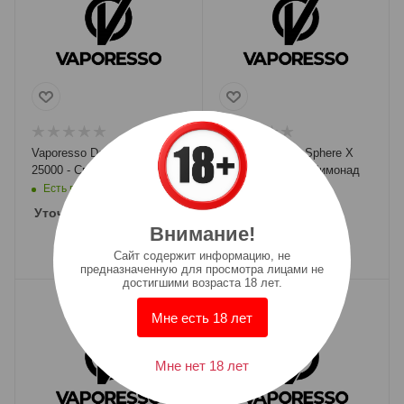
Vaporesso Dojo Sphere X
Vaporesso Dojo Sphere X
25000 - Свежая Клубника
25000 - Розовый Лимонад
Есть в наличии: 9
Есть в наличии: 10
Уточняется
Уточняется
Внимание!
Cайт содержит информацию, не
предназначенную для просмотра лицами не
достигшими возраста 18 лет.
Мне есть 18 лет
Мне нет 18 лет