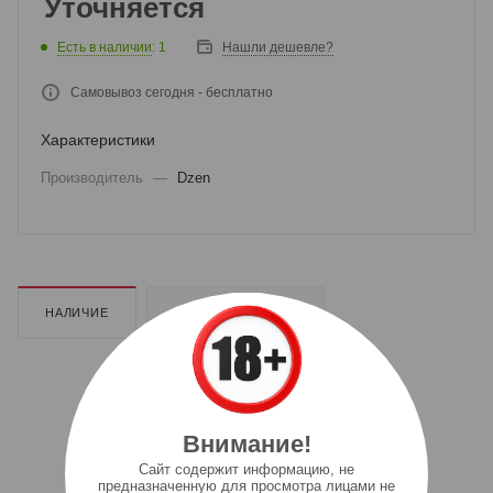
Уточняется
Есть в наличии
: 1
Нашли дешевле?
Самовывоз сегодня - бесплатно
Характеристики
Производитель
—
Dzen
НАЛИЧИЕ
ДОПОЛНИТЕЛЬНО
Внимание!
Cайт содержит информацию, не
предназначенную для просмотра лицами не