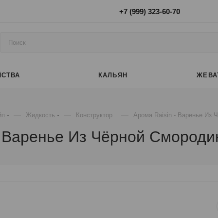
+7 (999) 323-60-70
ЙСТВА
КАЛЬЯН
ЖЕВА
—
—
—
йп
Жидкость
Конструктор
Арома Raisin - Варенье Из
- Варенье Из Чёрной Смород