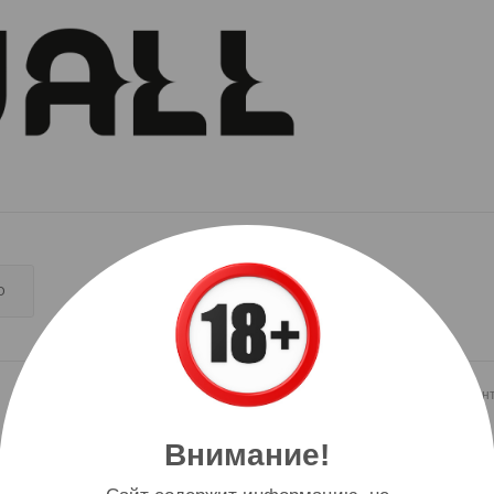
О
Крепкость
Соотношение компонен
20 мг Strong
50/50
Внимание!
Описание вкуса