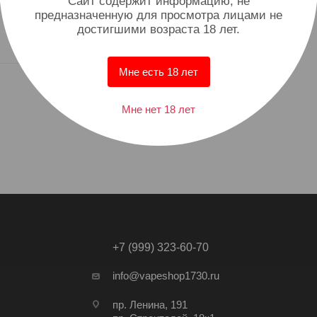
Cайт содержит информацию, не
Уютный домашний морс с
предназначенную для просмотра лицами не
самыми любимыми
достигшими возраста 18 лет.
ягодами
Мне есть 18 лет
Мне нет 18 лет
+7 (999) 323-60-70
info@vapeshop1730.ru
пр. Ленина, 191