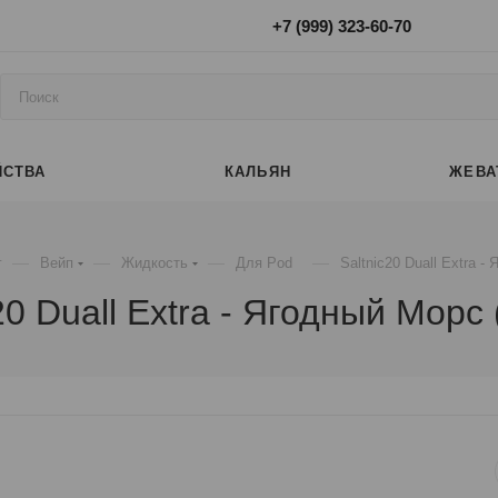
+7 (999) 323-60-70
ЙСТВА
КАЛЬЯН
ЖЕВА
—
—
—
—
г
Вейп
Жидкость
Для Pod
Saltnic20 Duall Extra -
20 Duall Extra - Ягодный Морс