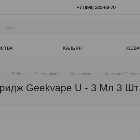
+7 (999) 323-60-70
ЙСТВА
КАЛЬЯН
ЖЕВА
—
—
—
—
г
Вейп
Расходники
Картриджи
Картридж Geekvape
ридж Geekvape U - 3 Мл 3 Шт 