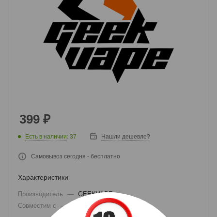
399
₽
Есть в наличии
: 37
Нашли дешевле?
Самовывоз сегодня - бесплатно
Характеристики
Производитель
—
GEEKVAPE
Совместим с
—
Geekvape Aegis Nano