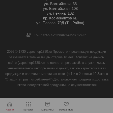
ул. Балтийская, 38
ул. Балтийская, 103
ул. Ленина, 102
пр. Космонавтов 6В
ул. Попова, 70Д (ТЦ Район)
ПОЛИТИКА КОНФИДЕНЦИАЛЬНОСТИ
2026 © 1730 vapeshop1730.ru Просмотр и реализация продукции
разрешается только лицам старше 18 лет! Контент на данном
сайте (vapeshop1730.ru) не является рекламой, а служит лишь
ознакомительной информацией о ценах, так же характеристиках
продукции и наличии в магазинах сети. (п.1 и п.2 статьи 10 Закона
“О защите прав потребителей”) Дистанционная продажа и доставка
никотиносодержащей продукции не осуществляется.
Главная
Каталог
Магазины
Избранные